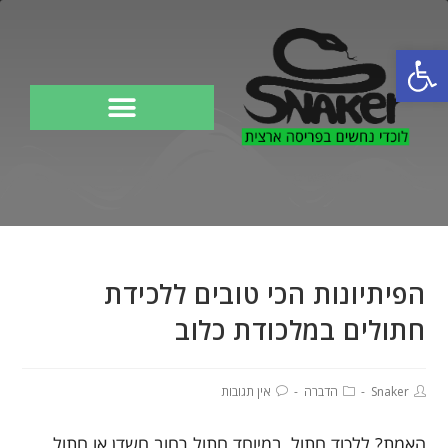
פתח סרגל נגישות
לוכד נחשים
הפיתיונות הכי טובים ללכידת
חתולים במלכודת כלוב
Snaker
הדברה
אין תגובות
האמת? ללכוד חתול, במיוחד חתול רחוב חשדן או חתול