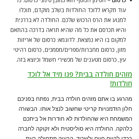
כרסום
– הסימן הנוסף הוא כמובן סימני כרסום. כל
עוד תקראו ללוכד החולדות בשלב מוקדם, תוכלו
למנוע את הרס הרכוש שלכם. החולדה לא בררנית
והיא תכרסם את כל מה שהיא תראה בדרכה בהתאם
למקום בו היא נמצאת. לדוגמא: כרסום של אריזות
מזון, כרסום מחברות/ספרים/מסמכים, כרסום רהיטי
עץ, כרסום מטענים של מכשירי חשמל וכיוצא בזה.
מזהים חולדה בבית? פנו מיד אל לוכד
חולדות!
מהרגע בו אתם מזהים חולדה בבית, נפתח בפניכם
חלון הזדמנויות קריטי שחשוב לנצל אותו. הבשורה
המשמחת היא שהחולדות לא חודרות אל ביתכם
כלהקה. החולדה היא סוליסטית ולא זקוקה לחברה
בכדי לקיים חיים ולשרוד. הבעיה מתחילה בעת