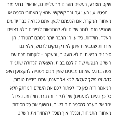
שקט מופרע, רעשים מוזרים מהעליית גג, או אולי גרוע מזה
– מפגש עין בעין עם זנב קשקשי שמציץ מאחורי הספה או
מאחורי המקרר. אם הגעתם לכאן, אתם כנראה כבר יודעים
שהגיע הזמן לומר שלום ולא להתראות לדיירים הלא רצויים
האלה. חולדות, כידוע, הן הרבה יותר מסתם "מטרד". הן
אורחות שמביאות איתן לא רק נזקים לרכוש, אלא גם
סיכונים בריאותיים לא מעטים, ובעיקר – לוקחות מכם את
השקט הנפשי שהיה לכם בבית. השאלה הגדולה שתמיד
צפה ברגע שאתם מבינים שאין מנוס מפנייה למקצוען היא:
כמה זה הולך לעלות לנו?
אל דאגה, אתם בידיים טובות.
המאמר הזה כאן כדי לפתוח לכם את העולם המרתק (ולא
כל כך נעים לפעמים) של לכידה והדברת חולדות. נצלול
יחד אל מעבר למספרים היבשים, נחשוף את כל הסודות
מאחורי התמחור, ונגלה איך תוכלו להחזיר את השקט