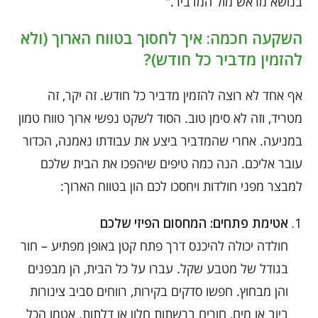
בנושא מראש מול המדביר."
השקעה חכמה: איך לחסוך בטווח הארוך (ולא
להזמין מדביר כל חודש)?
אף אחד לא רוצה להזמין מדביר כל חודש. זה יקר, זה
מטריד, וזה לא סימן טוב. הסוד לשקט נפשי ארוך טווח טמון
במניעה. אחרי שהמדביר ביצע את עבודתו נאמנה, הכדור
עובר אליכם. הנה כמה טיפים שיהפכו את הבית שלכם
למבצר מפני חולדות ויחסכו לכם הון בטווח הארוך:
אטימת פתחים: המחסום הפיזי שלכם
חולדה יכולה להיכנס דרך פתח קטן באופן מפתיע – חור
בגודל של מטבע שקל. עברו על כל הבית, הן מבפנים
והן מבחוץ. חפשו סדקים בקירות, רווחים סביב צינורות
ביוב או מים, חורים ברשתות חלון או דלתות. אטמו הכל