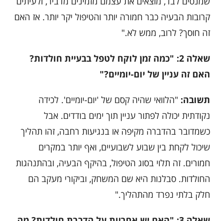
שמנסים לבד, מוצאים את עצמם מזמינים מדביר, ולעיתים
קרובות הבעיה כבר חמורה יותר והטיפול יקר יותר. אז האם
זה חוסך? לרוב, ממש לא."
שאלה 2: "כמה זמן לוקח לטפל בבעיית חולדות?
האם זה עניין של יום-יומיים?"
תשובה:
"הלוואי שהיה קסם של 'יום-יומיים'. לכידה
נקודתית יכולה לפתור עניין תוך ימים בודדים. אבל
כשמדובר בהדברה מקיפה או בנגיעות רחבה, זהו תהליך
שיכול לקחת בין שבוע לשבועיים, ואף יותר במקרים
חמורים. זה תלוי בסוג הטיפול, בהיקף הבעיה, ובהתנהגות
החולדות. סבלנות היא שם המשחק, וביקורי מעקב הם
חלק בלתי נפרד מהתהליך."
שאלה 3: "האם יש אחריות על הדברת חולדות? מה