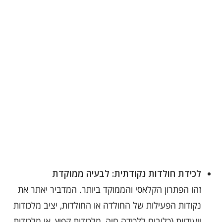
לכידת חולדות נקודתית: לבעיה ממוקדת
זהו הפתרון הקלאסי והממוקד ביותר. המדביר יאתר את
נקודות הפעילות של החולדה או החולדות, יציב מלכודות
ייעודיות (כלובים ללכידה חיה, מלכודות קפיץ, או מלכודות