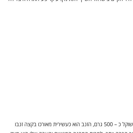
אורכם של רוב השפיפונים מגיע לכ – 90 ס"מ ושוקל כ – 500 גרם, הזנב הוא כעשירית מאורכו בקצה זנבו