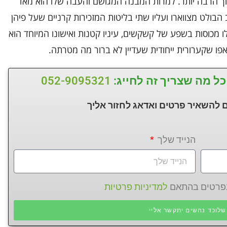
רוך הרבה יותר. למרות המבנה המגושם והעבה שלו הוא מאד
הבולט מצווארו ועליו שתי בליטות המזכירות קרניים שעל פיהן
 מכוסות בשפע של קשקשים, עיניו קטנות ואישונו המיוחד הוא
פו שקערורית ייחודית שעדיין לא ברור מה מטרתה.
כל מה שצריך זה לחייג:
052-9095321
 להשאיר פרטים ואדאג לחזור
אליך
הנייד שלך
 בפרטים בהתאם
למדיניות פרטיות
לוכד נחשים יתקשר אליי