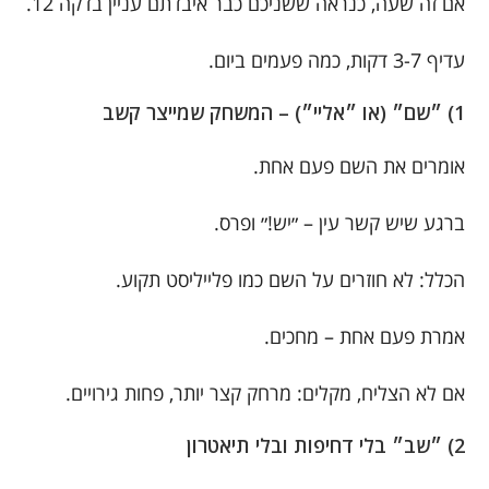
אם זה שעה, כנראה ששניכם כבר איבדתם עניין בדקה 12.
עדיף 3-7 דקות, כמה פעמים ביום.
1) ״שם״ (או ״אליי״) – המשחק שמייצר קשב
אומרים את השם פעם אחת.
ברגע שיש קשר עין – ״יש!״ ופרס.
הכלל: לא חוזרים על השם כמו פלייליסט תקוע.
אמרת פעם אחת – מחכים.
אם לא הצליח, מקלים: מרחק קצר יותר, פחות גירויים.
2) ״שב״ בלי דחיפות ובלי תיאטרון