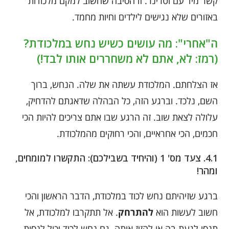
קשר מיד עם וטרינר. זו הסיבה שחשוב למקם מלכודות
באזורים שלא נגישים לילדים וחיות מחמד.
ה"אחרי": מה עושים כשיש נחש במלכודת?
(רמז: לא, אתם לא משחררים אותו לבד!)
אז הצלחתם. המלכודת עשתה את שלה. הנחש, ברוך
השם, נלכד. וברגע הזה, כל הבהלה שדאגתם להדחיק,
עלולה לצאת שוב. זה הרגע שבו אתם צריכים להיות הכי
חכמים, הכי אחראיים, והכי רחוקים מהמלכודת.
4.1. צעד מס' 1 (והיחיד בשבילכם): התקשרו למומחים,
ומהר!
ברגע שזיהיתם נחש לכוד במלכודת, הדבר הראשון והכי
חשוב לעשות הוא
להתרחק
. אל תתקרבו למלכודת, אל
תנסו לגעת בה או להזיז אותה. גם נחש לכוד יכול לנסות