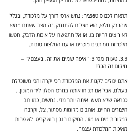
במהירות, להתייבש או לא להחזיק מספיק חזק.
תתארו לכם סיטואציה: נחש ארסי דורך על מלכודת, ובגלל
שהדבק חלש, הוא מצליח להתנתק. זה מצב שאתם ממש
לא רוצים להיות בו. אז אל תתפשרו על איכות הדבק. חפשו
מלכודות ממותגים מוכרים או עם המלצות טובות.
3.3. טעות מס' 3: "איפה שמים את זה, בעצם?" –
מיקום זה הכל!
אתם יכולים לקנות את המלכודת הכי יקרה והכי משוכללת
בעולם, אבל אם תניחו אותה במרכז הסלון ליד המזנון…
כנראה שלא תעשו איתה יותר מדי. נחשים, כמו רוב
היצורים החיים, אוהבים מקומות מסתור, צל, וקרבה
למקורות מים או מזון. המיקום הנכון הוא קריטי לא פחות
מאיכות המלכודת עצמה.