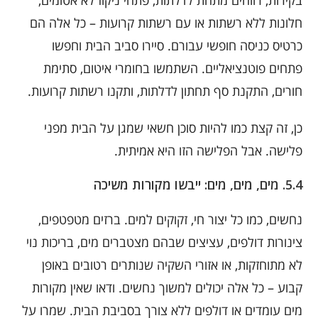
בקירות, רווחים מתחת לדלתות, פתחי ניקוז לא אטומים,
חלונות ללא רשתות או עם רשתות קרועות – כל אלה הם
כרטיס כניסה חופשי עבורם. סיירו סביב הבית וחפשו
פתחים פוטנציאליים. השתמשו בחומרי איטום, סתימת
חורים, התקנת סף תחתון לדלתות, ותקנו רשתות קרועות.
כן, זה קצת כמו להיות סוכן חשאי שמגן על הבית מפני
פלישה. אבל הפלישה הזו היא אמיתית.
5.4. מים, מים, מים: ייבשו מקורות משיכה
נחשים, כמו כל יצור חי, זקוקים למים. ברזים מטפטפים,
צינורות דולפים, עציצים שבהם מצטברים מים, בריכות נוי
לא מתוחזקות, או אזורי השקיה שנותרים רטובים באופן
קבוע – כל אלה יכולים למשוך נחשים. ודאו שאין מקורות
מים עומדים או דולפים ללא צורך בסביבת הבית. שמרו על