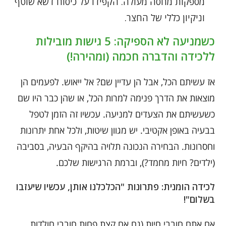
מספקות מחסה מעולה. הקפידו על כיסוח דשא שוטף
וניקיון כללי של החצר.
כשמניעה לא הספיקה: 5 גישות מובילות
ללכידה והדברה חכמה (ומהירה!)
אז עשיתם הכל, אבל הן עדיין שם? אל ייאוש. לפעמים הן
מוצאות את הדרך פנימה למרות הכל, או שהן כבר היו שם
כשעשיתם את הצעדים למניעה. עכשיו זה הזמן לטפל
בבעיה באופן אקטיבי. יש מגוון שיטות, ולכל אחת יתרונות
וחסרונות. הבחירה הנכונה תלויה בהיקף הבעיה, בסביבה
(ילדים? חיות מחמד?), וברמת הרגישות שלכם.
לכידה הומנית: פתרונות "הכלכלנו אותן, עכשיו שיעזבו
בשלום"!
אם אתם חובבי חיות (גם אם קצת פחות חובבי חולדות