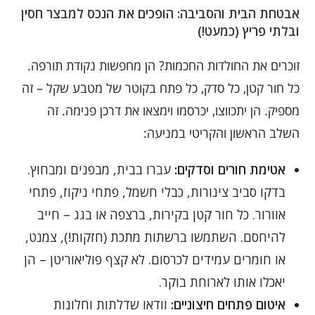
אבטחת הבית והסביבה: הופכים את הנכס למבצר חסין
ובלתי פריץ (כמעט!)
זוכרים את החולדות החכמות? הן מחפשות נקודת תורפה.
כל חור קטן, כל סדק, כל פתח בקוטר של מטבע שקל – זה
מספיק. הן יתכווצו, יכרסמו וימצאו את דרכן פנימה. זה
השלב הראשון והקריטי במניעה:
אטימת חורים וסדקים:
עברו בבית, מבפנים ומבחוץ.
בדקו סביב צינורות, כבלי חשמל, פתחי ניקוז, פתחי
אוורור. כל חור קטן בקירות, ברצפה או בגג – חייב
להיחסם. השתמשו ברשתות מתכת (חזקות!), צמנט,
או חומרים עמידים לכרסום. לא קצף פוליאוריטן – הן
יאכלו אותו לארוחת בוקר.
איטום פתחים חיצוניים:
וודאו שדלתות וחלונות