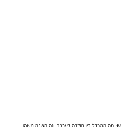
ש:
מה ההבדל בין חולדה לעכבר, וזה משנה משהו