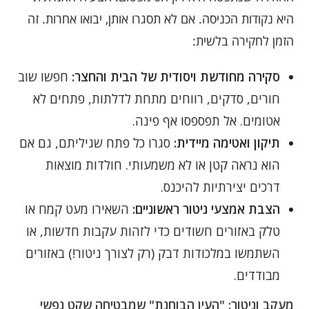
היא נקודות הכניסה. אם לא תסגרו אותן, יבואו אחרות. זה
הזמן לחקירה בלשית:
סקירה מחודשת ויסודית של הבית והחצר:
חפשו שוב
חורים, סדקים, רווחים מתחת לדלתות, פתחים לא
אטומים. אל תפספסו אף פינה.
תיקון ואטימה מיידית:
סגרו כל פתח שגיליתם, גם אם
הוא נראה קטן או לא משמעותי. חולדות מוצאות
דרכים יצירתיות להיכנס.
הצבת אמצעי ניטור ראשוניים:
השאירו מעט קמח או
טלק באזורים חשודים כדי לזהות עקבות חדשות, או
השתמשו במלכודות דבק (רק לצורך ניטור!) באזורים
מבודדים.
מעקב וניטור: "העין הבוחנת" שמבטיחה שקט נפשי