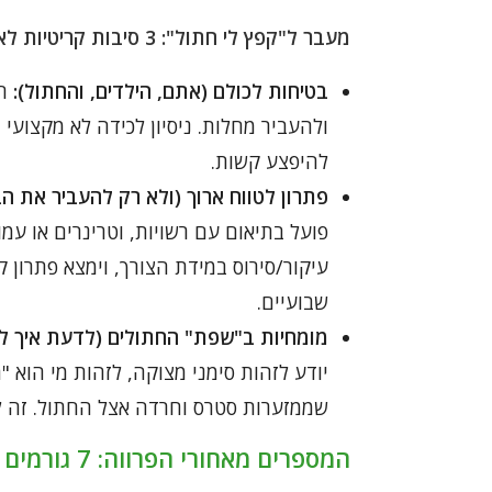
מעבר ל"קפץ לי חתול": 3 סיבות קריטיות לא לנסות לבד
בטיחות לכולם (אתם, הילדים, והחתול):
חת
ולהעביר מחלות. ניסיון לכידה לא מקצועי
להיפצע קשות.
פתרון לטווח ארוך (ולא רק להעביר את הב
פועל בתיאום עם רשויות, וטרינרים או עמ
עיקור/סירוס במידת הצורך, וימצא פתרון ק
שבועיים.
מומחיות ב"שפת" החתולים (לדעת איך לגש
יודע לזהות סימני מצוקה, לזהות מי הוא
שממזערות סטרס וחרדה אצל החתול. זה לא
המספרים מאחורי הפרווה: 7 גורמים שמחליטים כמה זה יעלה לכם (באמת!)