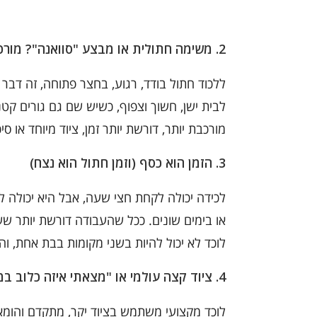
2. משימה חתולית או מבצע "סוואנה"? מורכבות הלכידה
ללכוד חתול בודד, רגוע, בחצר פתוחה, זה דב
לבית ישן, חשוך וצפוף, כשיש שם גם גורים קט
מורכבת יותר, דורשת יותר זמן, ציוד מיוחד או סי
3. הזמן הוא כסף (וזמן חתול הוא נצח)
לכידה יכולה לקחת חצי שעה, אבל היא יכולה ל
או בימים שונים. ככל שהעבודה דורשת יותר שע
לוכד לא יכול להיות בשני מקומות בבת אחת, והז
4. ציוד קצה עולמי או "מצאתי איזה כלוב במחסן"?
לוכד מקצועי משתמש בציוד יקר, מתקדם והומאנ