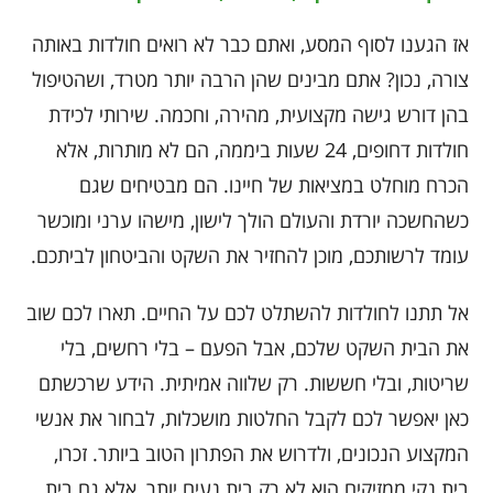
אז הגענו לסוף המסע, ואתם כבר לא רואים חולדות באותה
צורה, נכון? אתם מבינים שהן הרבה יותר מטרד, ושהטיפול
בהן דורש גישה מקצועית, מהירה, וחכמה. שירותי לכידת
חולדות דחופים, 24 שעות ביממה, הם לא מותרות, אלא
הכרח מוחלט במציאות של חיינו. הם מבטיחים שגם
כשהחשכה יורדת והעולם הולך לישון, מישהו ערני ומוכשר
עומד לרשותכם, מוכן להחזיר את השקט והביטחון לביתכם.
אל תתנו לחולדות להשתלט לכם על החיים. תארו לכם שוב
את הבית השקט שלכם, אבל הפעם – בלי רחשים, בלי
שריטות, ובלי חששות. רק שלווה אמיתית. הידע שרכשתם
כאן יאפשר לכם לקבל החלטות מושכלות, לבחור את אנשי
המקצוע הנכונים, ולדרוש את הפתרון הטוב ביותר. זכרו,
בית נקי ממזיקים הוא לא רק בית נעים יותר, אלא גם בית