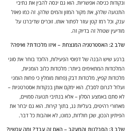
ונקודות כניסה אפשריות. הוא גם ינסה להבין את נתיבי
התנועה שלהן, את מקור המזון והמים שלהן. זה כמו פאזל
ענק, וכל רמז קטן עוזר לפתור אותו. זוכרים שדיברנו על
מודיעין שטח? זה בדיוק זה.
שלב 2: האסטרטגיה המנצחת – איזו מלכודת? ואיפה?
ברגע שיש הבנה של דפוסי הפעילות, הלוכד בוחר את סוגי
המלכודות המתאימים ביותר: מלכודות כלוב הומניות,
מלכודות קפיץ, מלכודות דבק (פחות מומלץ כי פחות הומני
ועלול לגרום לסבל). הוא ימקם אותן בנקודות אסטרטגיות –
לא סתם באמצע הסלון – אלא בנתיבי תנועה סמויים,
מאחורי רהיטים, בעליות גג, בתוך קירות. הוא גם יבחר את
הפיתיון הנכון, שכן חולדות, כמונו, לא אוהבות כל דבר.
שלב 3: הסבלנות והמעקב – האם זה עבד? ומה עכשיו?