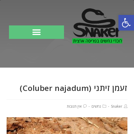
פתח סרגל נגישות
לוכד נחשים
זעמן זיתני (Coluber najadum)
Snaker
נחשים
אין תגובות