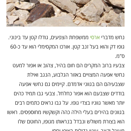
נחש מדברי
ארסי
ממשפחת הצפעים, גודלו קטן עד בינוני.
גופו דק והוא בעל זנב קטן. אורכו המקסימלי הוא עד כ-60
ס"מ.
צבעיו ברוב המקרים הם חום בהיר, צהוב או אפור למעט
נחשי אפעה המצויים באזור הגלבוע, הנגב ואילת
שצבעיהם הם בגווני אדמדם. קיימים גם נחשי אפעה
בודדים שצבעם הוא אפור כחלחל. צבעי גבו תמיד כהים
יותר מאשר גווניו בצדי גופו. על גבו נראים כתמים רבים
בגוונים בהירים בעלי הילה כהה וקשקשיו מחוספסים. ראשו
הוא בצורת משולש ונבדל בנראותו מגופו, החוטם שלו
מעוגל וקצר, עיניו גדולות באופן יחסי.