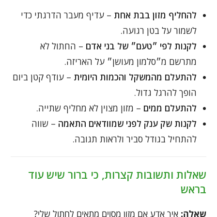
להחליף מזון בבת אחת
– עדיף מעבר הדרגתי כדי
לשמור על בטן רגועה.
לקנות לפי ״טעם״ של בני אדם
– החתול לא
מתרשם מ״סלמון מעושן״ על האריזה.
להתעלם מהמשקל והכמות היומית
– עודף קטן ביום
הופך להרגל גדול.
להתעלם ממים
– מזון מצוין לא מחליף שתייה.
לקנות שק ענק לפני שמוודאים התאמה
– שווה
להתחיל בגודל סביר ולראות תגובה.
שאלות ותשובות קצרות, כי ברור שיש עוד
בראש
שאלה:
איך אדע אם מזון מסוים מתאים לחתול שלי?