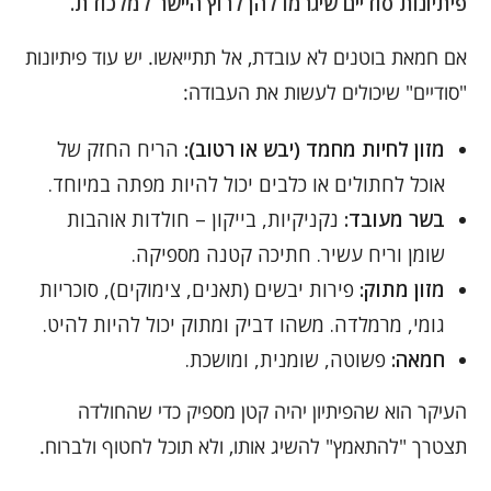
פיתיונות סודיים שיגרמו להן לרוץ היישר למלכודת.
אם חמאת בוטנים לא עובדת, אל תתייאשו. יש עוד פיתיונות
"סודיים" שיכולים לעשות את העבודה:
מזון לחיות מחמד (יבש או רטוב):
הריח החזק של
אוכל לחתולים או כלבים יכול להיות מפתה במיוחד.
בשר מעובד:
נקניקיות, בייקון – חולדות אוהבות
שומן וריח עשיר. חתיכה קטנה מספיקה.
מזון מתוק:
פירות יבשים (תאנים, צימוקים), סוכריות
גומי, מרמלדה. משהו דביק ומתוק יכול להיות להיט.
חמאה:
פשוטה, שומנית, ומושכת.
העיקר הוא שהפיתיון יהיה קטן מספיק כדי שהחולדה
תצטרך "להתאמץ" להשיג אותו, ולא תוכל לחטוף ולברוח.