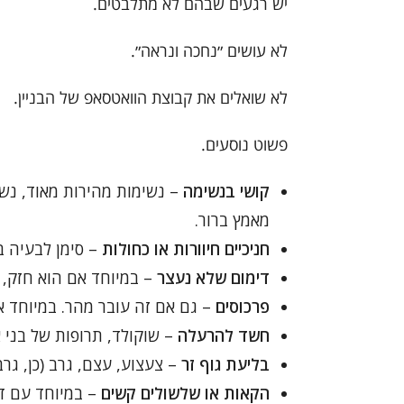
יש רגעים שבהם לא מתלבטים.
לא עושים ״נחכה ונראה״.
לא שואלים את קבוצת הוואטסאפ של הבניין.
פשוט נוסעים.
קושי בנשימה
– נשימות מהירות מאוד, נשי
מאמץ ברור.
חניכיים חיוורות או כחולות
– סימן לבעיה ב
דימום שלא נעצר
– במיוחד אם הוא חזק, מ
פרכוסים
– גם אם זה עובר מהר. במיוחד א
חשד להרעלה
– שוקולד, תרופות של בני א
בליעת גוף זר
– צעצוע, עצם, גרב (כן, גרב
הקאות או שלשולים קשים
– במיוחד עם דם