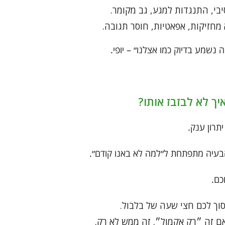
יבי, התנגדות למגע, גב מקומר.
מחזיקות, אפאטיות, חוסר תגובה.
 נשמע בדיוק כמו אצלנו״ – יופי.
יך לא לבזבז אותו?
תרון ענק.
הבעיה מתפתחת ל״למה לא באנו קודם״.
כם.
וך לכם חצי שעה של בלבול.
ם זה ״רק אקמול״. זה ממש לא רק.