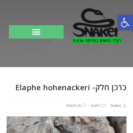
פתח סרגל נגישות
לוכד נחשים
כרכן חלק- Elaphe hohenackeri
Snaker
נחשים
אין תגובות